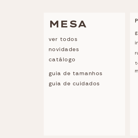
MESA
g
ver todos
i
novidades
r
catálogo
t
guia de tamanhos
guia de cuidados