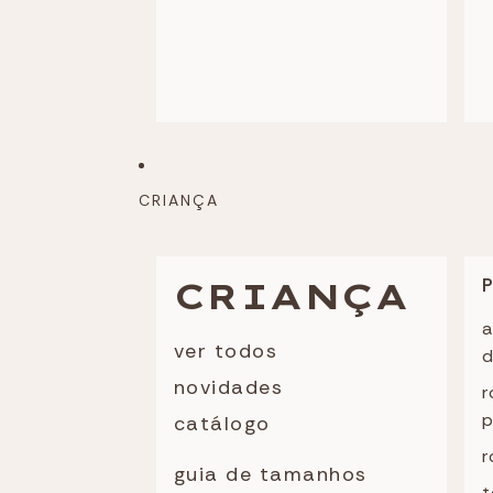
CRIANÇA
CRIANÇA
a
ver todos
d
novidades
r
p
catálogo
r
guia de tamanhos
t