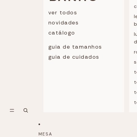
c
ver todos
l
novidades
catálogo
l
d
guia de tamanhos
r
guia de cuidados
s
t
t
t
t
MESA