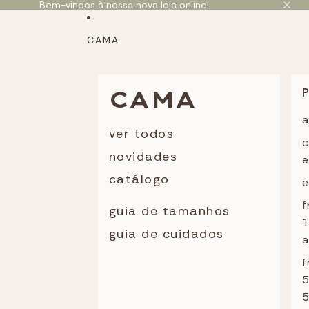
Saltar para o conteúdo
Bem-vindos à nossa nova loja online!
CAMA
CAMA
a
ver todos
c
novidades
e
catálogo
e
f
guia de tamanhos
guia de cuidados
a
f
5
5