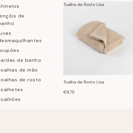
Toalha de Rosto Lisa
chinelos
lençóis de
banho
luvas
desmaquilhantes
roupões
saídas de banho
toalhas de mão
toalhas de rosto
Toalha de Rosto Lisa
toalhetes
€9,75
toalhões