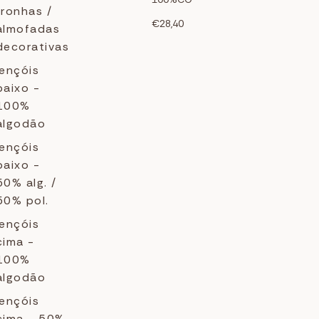
fronhas /
€28,40
almofadas
decorativas
lençóis
baixo -
100%
algodão
lençóis
baixo -
50% alg. /
50% pol.
lençóis
cima -
100%
algodão
lençóis
cima - 50%