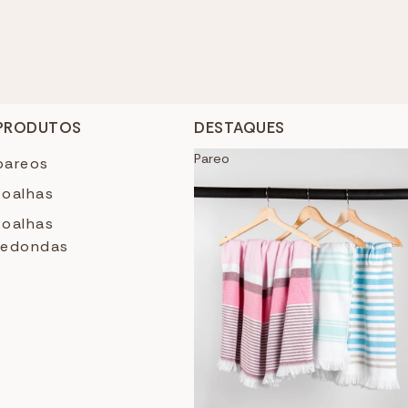
PRODUTOS
DESTAQUES
Pareo
pareos
toalhas
toalhas
redondas