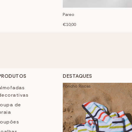
Pareo
€10,00
PRODUTOS
DESTAQUES
Poncho Riscas
almofadas
decorativas
roupa de
praia
roupões
toalhas