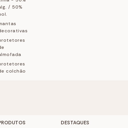
alg. / 50%
pol.
mantas
decorativas
protetores
de
almofada
protetores
de colchão
PRODUTOS
DESTAQUES