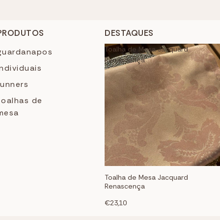
PRODUTOS
DESTAQUES
Toalha de Mesa Jacquard
guardanapos
Renascença
individuais
runners
toalhas de
mesa
Toalha de Mesa Jacquard
Renascença
€23,10