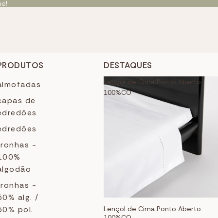
ne!
PRODUTOS
DESTAQUES
Lençol de Cima Ponto Aberto -
almofadas
100%CO
capas de
edredões
edredões
fronhas -
100%
algodão
fronhas -
50% alg. /
50% pol.
Lençol de Cima Ponto Aberto -
100%CO