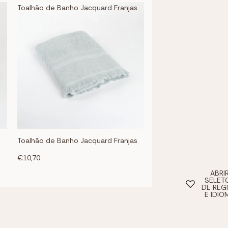
Toalhão de Banho Jacquard Franjas
Toalhão de Banho Jacquard Franjas
€10,70
ABRI
SELET
DE REG
E IDIO