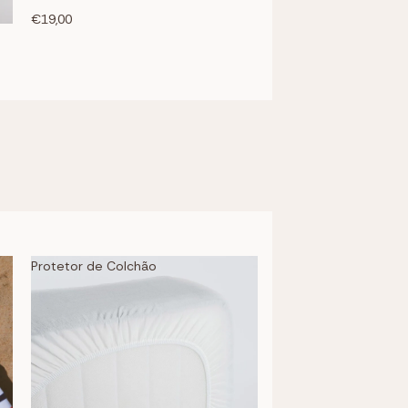
€19,00
Protetor de Colchão